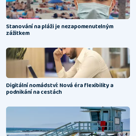
Stanování na pláži je nezapomenutelným
zážitkem
Digitální nomádství: Nová éra flexibility a
podnikání na cestách