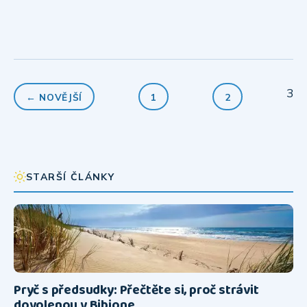
3
← NOVĚJŠÍ
1
2
STARŠÍ ČLÁNKY
Pryč s předsudky: Přečtěte si, proč strávit
dovolenou v Bibione