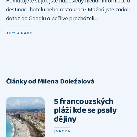
Pamatujete si, jak jste naposledy hledali informace o
destinaci, hotelu nebo restauraci? Možná jste zadali
dotaz do Googlu a pečlivě procházeli...
TIPY A RADY
Články od Milena Doležalová
5 francouzských
pláží kde se psaly
dějiny
EVROPA