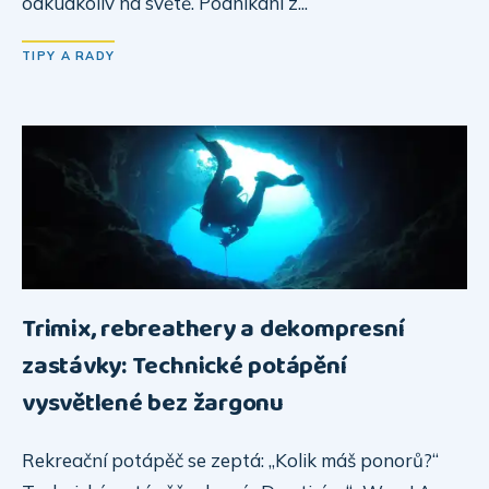
odkudkoliv na světě. Podnikání z...
TIPY A RADY
Trimix, rebreathery a dekompresní
zastávky: Technické potápění
vysvětlené bez žargonu
Rekreační potápěč se zeptá: „Kolik máš ponorů?“